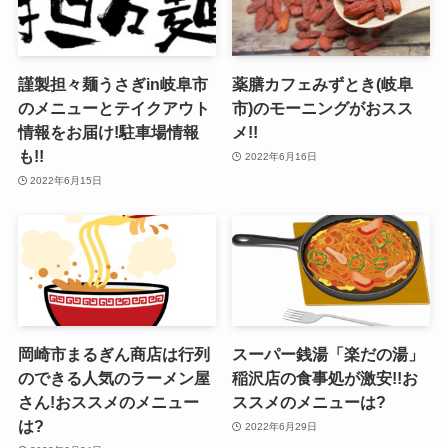
謹製担々麺うさぎin岐阜市
薬膳カフェみずとき(岐阜
のメニューとテイクアウト
市)のモーニングがおスス
情報をお届け!駐車場情報
メ!!
も!!
2022年6月16日
2022年6月15日
岡崎市まるぎん商店は行列
スーパー銭湯「楽だの湯」
のできる人気のラーメン屋
稲沢店の食事処が激安!!お
さん!おススメのメニュー
ススメのメニューは?
は?
2022年6月29日