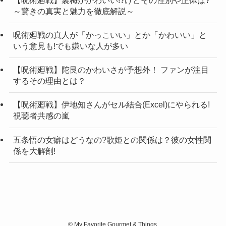
～驚きの真実と魅力を徹底解説～
呪術廻戦の真人が「かっこいい」とか「かわいい」と
いう意見も!でも嫌いな人が多い
【呪術廻戦】陀艮のかわいさが予想外！ ファンが注目
するその理由とは？
【呪術廻戦】伊地知さんがセル結合(Excel)にやられる!
視聴者共感の嵐
五条悟の女癖はどうなの?歌姫との関係は？彼の女性関
係を大解剖!
©
My Favorite Gourmet & Things.