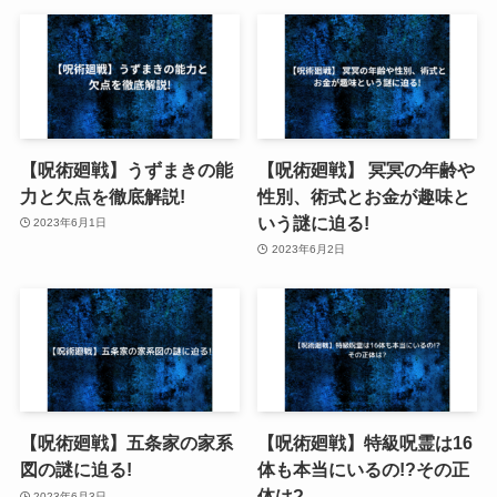
【呪術廻戦】うずまきの能
【呪術廻戦】 冥冥の年齢や
力と欠点を徹底解説!
性別、術式とお金が趣味と
いう謎に迫る!
2023年6月1日
2023年6月2日
【呪術廻戦】五条家の家系
【呪術廻戦】特級呪霊は16
図の謎に迫る!
体も本当にいるの!?その正
体は?
2023年6月3日