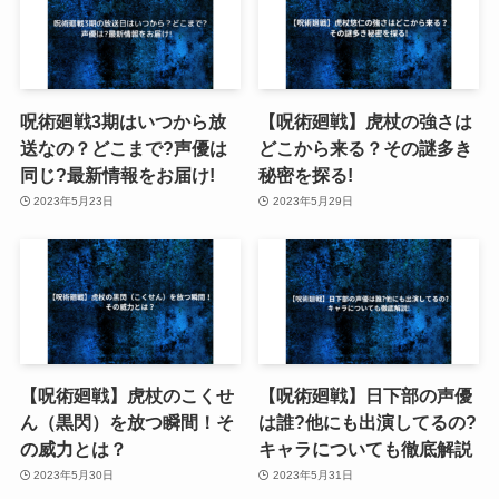
呪術廻戦3期はいつから放
【呪術廻戦】虎杖の強さは
送なの？どこまで?声優は
どこから来る？その謎多き
同じ?最新情報をお届け!
秘密を探る!
2023年5月23日
2023年5月29日
【呪術廻戦】虎杖のこくせ
【呪術廻戦】日下部の声優
ん（黒閃）を放つ瞬間！そ
は誰?他にも出演してるの?
の威力とは？
キャラについても徹底解説
2023年5月30日
2023年5月31日