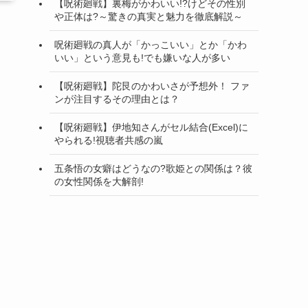
【呪術廻戦】裏梅がかわいい!?けどその性別
や正体は?～驚きの真実と魅力を徹底解説～
呪術廻戦の真人が「かっこいい」とか「かわ
いい」という意見も!でも嫌いな人が多い
【呪術廻戦】陀艮のかわいさが予想外！ ファ
ンが注目するその理由とは？
【呪術廻戦】伊地知さんがセル結合(Excel)に
やられる!視聴者共感の嵐
五条悟の女癖はどうなの?歌姫との関係は？彼
の女性関係を大解剖!