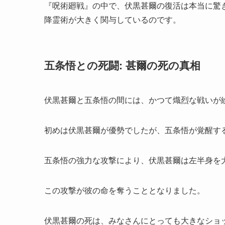
『呪術廻戦』の中で、伏黒甚爾の復活は本当に驚
降霊術が大きく関与しているのです。
五条悟との死闘: 甚爾の死の真相
伏黒甚爾と五条悟の間には、かつて熾烈な戦いが
初めは伏黒甚爾が優勢でしたが、五条悟が覚醒す
五条悟の強力な攻撃により、伏黒甚爾は左半身を
この攻撃が彼の命を奪うこととなりました。
伏黒甚爾の死は、みなさんにとっても大きなショ