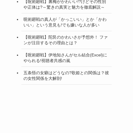
【呪術廻戦】裏梅がかわいい!?けどその性別
や正体は?～驚きの真実と魅力を徹底解説～
呪術廻戦の真人が「かっこいい」とか「かわ
いい」という意見も!でも嫌いな人が多い
【呪術廻戦】陀艮のかわいさが予想外！ ファ
ンが注目するその理由とは？
【呪術廻戦】伊地知さんがセル結合(Excel)に
やられる!視聴者共感の嵐
五条悟の女癖はどうなの?歌姫との関係は？彼
の女性関係を大解剖!