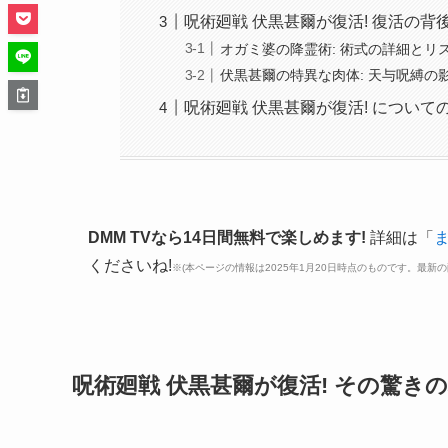
呪術廻戦 伏黒甚爾が復活! 復活の背
オガミ婆の降霊術: 術式の詳細とリ
伏黒甚爾の特異な肉体: 天与呪縛の
呪術廻戦 伏黒甚爾が復活! について
DMM TVなら14日間無料で楽しめます!
詳細は「
ま
くださいね!
※(本ページの情報は2025年1月20日時点のものです。最新の
呪術廻戦 伏黒甚爾が復活! その驚き