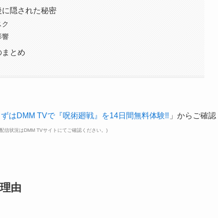
後に隠された秘密
スク
影響
のまとめ
ずはDMM TVで『呪術廻戦』を14日間無料体験!!
」からご確認
配信状況はDMM TVサイトにてご確認ください。)
の理由