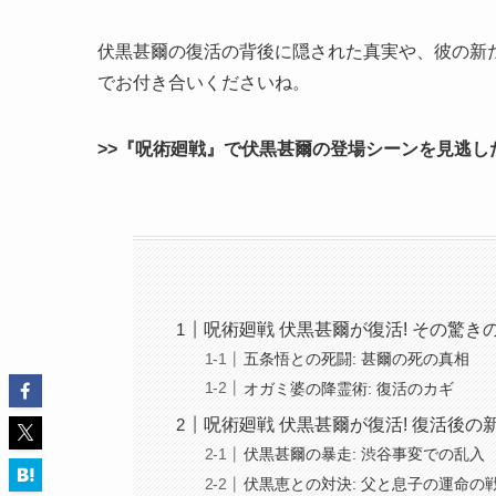
伏黒甚爾の復活の背後に隠された真実や、彼の新
でお付き合いくださいね。
>>『呪術廻戦』で伏黒甚爾の登場シーンを見逃した
呪術廻戦 伏黒甚爾が復活! その驚き
五条悟との死闘: 甚爾の死の真相
オガミ婆の降霊術: 復活のカギ
呪術廻戦 伏黒甚爾が復活! 復活後の
伏黒甚爾の暴走: 渋谷事変での乱入
伏黒恵との対決: 父と息子の運命の