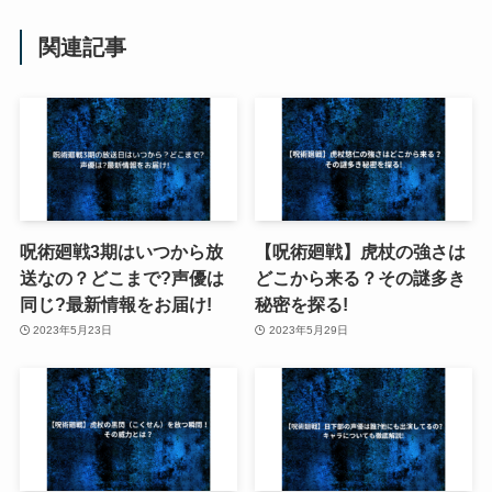
関連記事
呪術廻戦3期はいつから放
【呪術廻戦】虎杖の強さは
送なの？どこまで?声優は
どこから来る？その謎多き
同じ?最新情報をお届け!
秘密を探る!
2023年5月23日
2023年5月29日