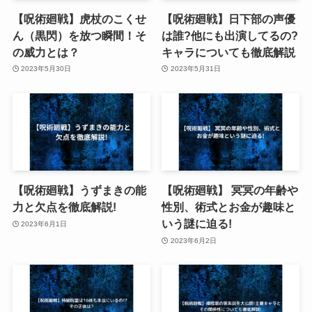
【呪術廻戦】虎杖のこくせ
【呪術廻戦】日下部の声優
ん（黒閃）を放つ瞬間！そ
は誰?他にも出演してるの?
の威力とは？
キャラについても徹底解説
2023年5月30日
2023年5月31日
【呪術廻戦】うずまきの能
【呪術廻戦】 冥冥の年齢や
力と欠点を徹底解説!
性別、術式とお金が趣味と
いう謎に迫る!
2023年6月1日
2023年6月2日