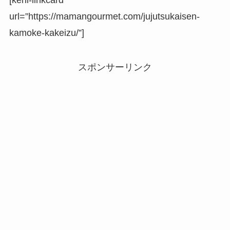
url=”https://mamangourmet.com/jujutsukaisen-
kamoke-kakeizu/”]
スポンサーリンク