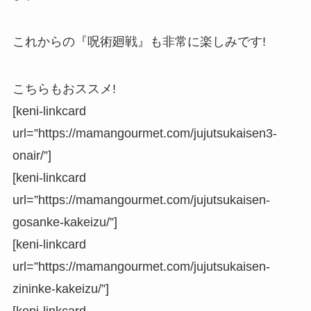
これからの『呪術廻戦』も非常に楽しみです!
こちらもおススメ!
[keni-linkcard
url=”https://mamangourmet.com/jujutsukaisen3-
onair/”]
[keni-linkcard
url=”https://mamangourmet.com/jujutsukaisen-
gosanke-kakeizu/”]
[keni-linkcard
url=”https://mamangourmet.com/jujutsukaisen-
zininke-kakeizu/”]
[keni-linkcard