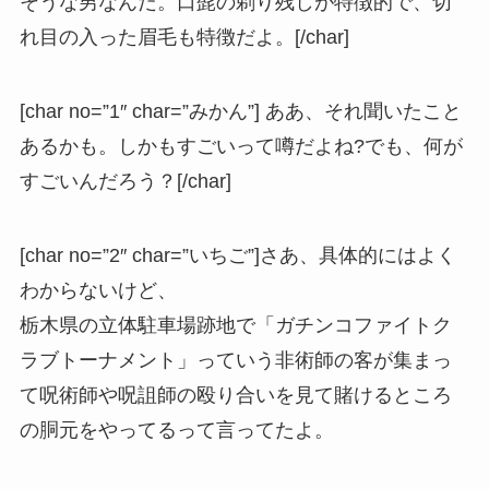
そうな男なんだ。口髭の剃り残しが特徴的で、切
れ目の入った眉毛も特徴だよ。[/char]
[char no=”1″ char=”みかん”] ああ、それ聞いたこと
あるかも。しかもすごいって噂だよね?でも、何が
すごいんだろう？[/char]
[char no=”2″ char=”いちご”]さあ、具体的にはよく
わからないけど、
栃木県の立体駐車場跡地で「ガチンコファイトク
ラブトーナメント」っていう非術師の客が集まっ
て呪術師や呪詛師の殴り合いを見て賭けるところ
の胴元をやってるって言ってたよ。