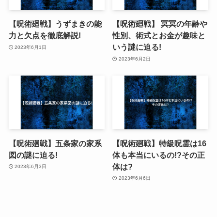
【呪術廻戦】うずまきの能
【呪術廻戦】 冥冥の年齢や
力と欠点を徹底解説!
性別、術式とお金が趣味と
いう謎に迫る!
2023年6月1日
2023年6月2日
【呪術廻戦】五条家の家系
【呪術廻戦】特級呪霊は16
図の謎に迫る!
体も本当にいるの!?その正
体は?
2023年6月3日
2023年6月6日