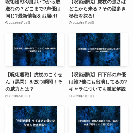
呪術廻戦3期はいつから放
【呪術廻戦】虎杖の強さは
送なの？どこまで?声優は
どこから来る？その謎多き
同じ?最新情報をお届け!
秘密を探る!
2023年5月23日
2023年5月29日
【呪術廻戦】虎杖のこくせ
【呪術廻戦】日下部の声優
ん（黒閃）を放つ瞬間！そ
は誰?他にも出演してるの?
の威力とは？
キャラについても徹底解説
2023年5月30日
2023年5月31日