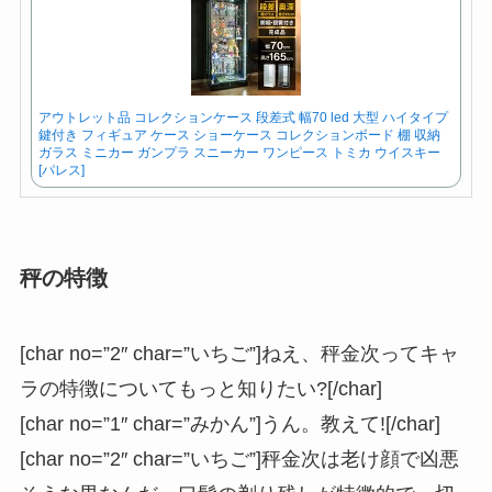
アウトレット品 コレクションケース 段差式 幅70 led 大型 ハイタイプ
鍵付き フィギュア ケース ショーケース コレクションボード 棚 収納
ガラス ミニカー ガンプラ スニーカー ワンピース トミカ ウイスキー
[パレス]
秤の特徴
[char no=”2″ char=”いちご”]ねえ、秤金次ってキャ
ラの特徴についてもっと知りたい?[/char]
[char no=”1″ char=”みかん”]うん。教えて![/char]
[char no=”2″ char=”いちご”]秤金次は老け顔で凶悪