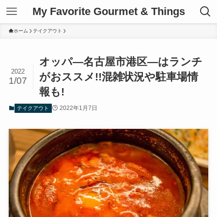
My Favorite Gourmet & Things
ホーム
テイクアウト
オッパ―名古屋市港区―はランチ
2022
がおススメ!!混雑状況や駐車場情
1/07
報も!
2022年1月7日
テイクアウト