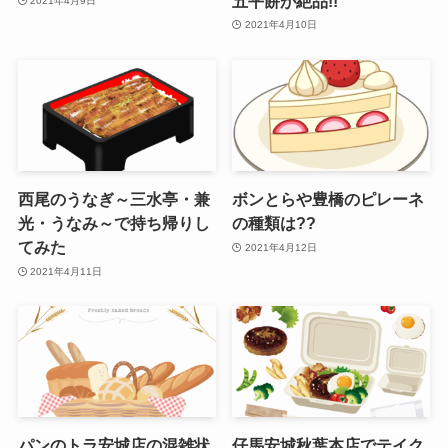
五平餅が絶品!!
2021年4月9日
2021年4月10日
西尾のうなぎ～三水亭・兼
ボンとらや豊橋のピレーネ
光・うなみ～で持ち帰りし
の種類は??
てみた
2021年4月12日
2021年4月11日
パンのトラ安城店の混雑状
仔馬安城秋葉本店でテイク