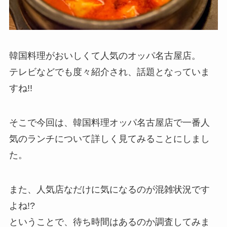
韓国料理
がおいしくて人気の
オッパ名古屋店
。
テレビなどでも度々紹介され、話題となっていま
すね!!
そこで今回は、韓国料理オッパ名古屋店で
一番人
気のランチ
について詳しく見てみることにしまし
た。
また、人気店なだけに気になるのが
混雑状況
です
よね!?
ということで、待ち時間はあるのか調査してみま